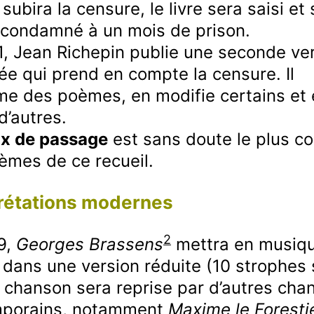
 subira la censure, le livre sera saisi et
a
i
w
e
a
c
s
 condamné à un mois de prison.
a
r
k
o
1, Jean Richepin publie une seconde ve
r
d
R
d
a
e
ée qui prend en compte la censure. Il
d
t
me des poèmes, en modifie certains et 
e
d’autres.
x de passage
est sans doute le plus c
èmes de ce recueil.
prétations modernes
2
9,
Georges Brassens
mettra en musiq
dans une version réduite (10 strophes 
a chanson sera reprise par d’autres cha
porains, notamment
Maxime le Foresti