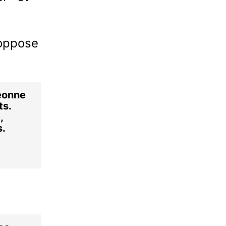
 oppose
rgeonne
ts.
e,
ps.