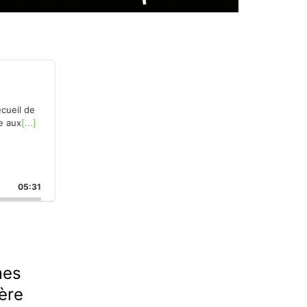
cueil de
e aux
[...]
05:31
mes
ère