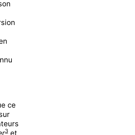
 son
rsion
en
onnu
ue ce
sur
nteurs
3
er
et