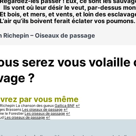
Regardez-les passer ! Eux, ce sont les sauvag
Ils vont où leur désir le veut, par-dessus mo
Et bois, et mers, et vents, et loin des esclava
L’air qu’ils boivent ferait éclater vos poumon
n Richepin – Oiseaux de passage
ous serez vous volaille
vage ?
vrez par vous même
 Richepin La chanson des gueux
Gallica BNF
↩︎
ges Brassens
Les oiseaux de passage
↩︎
e le Forestier
Les oiseaux de passage
↩︎
ud
Les oiseaux de passage
↩︎