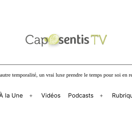
autre temporalité, un vrai luxe prendre le temps pour soi en r
À la Une
Vidéos
Podcasts
Rubriq
Ouvrir
Ouvrir
le
le
menu
menu