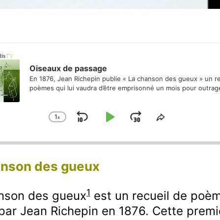
Oiseaux de passage
En 1876, Jean Richepin publie « La chanson des gueux » un re
poèmes qui lui vaudra d’être emprisonné un mois pour outrag
1
x
S
P
J
C
S
h
h
k
l
u
a
a
i
a
m
n
r
g
e
p
y
p
anson des gueux
e
T
B
P
F
P
h
a
a
o
l
i
1
nson des gueux
est un recueil de poè
a
s
c
u
r
 par Jean Richepin en 1876. Cette premi
y
E
k
s
w
b
p