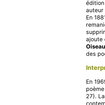
édition
auteur
En 188
remani
suppri
ajoute 
Oiseau
des po
Inter
En 196
poème 
27). L
contem