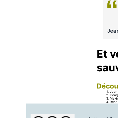
Jea
Et v
sau
Décou
Jean
Geor
Maxim
Rena