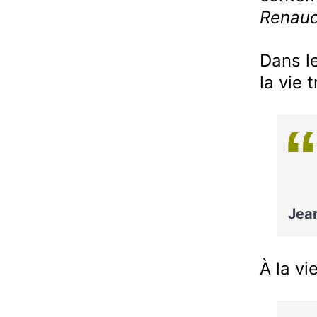
Renau
Dans l
la vie 
Jea
À la v