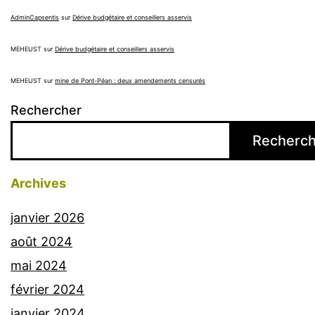
AdminCapsentis
sur
Dérive budgétaire et conseillers asservis
MEHEUST
sur
Dérive budgétaire et conseillers asservis
MEHEUST
sur
mine de Pont-Péan : deux amendements censurés
Rechercher
Recherch
Archives
janvier 2026
août 2024
mai 2024
février 2024
janvier 2024