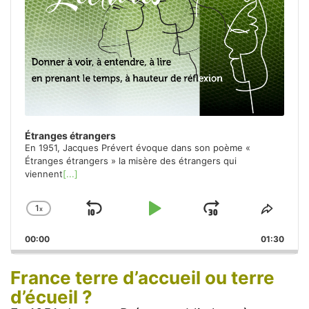
Étranges étrangers
En 1951, Jacques Prévert évoque dans son poème «
Étranges étrangers » la misère des étrangers qui
viennent
[...]
1
x
Skip
Play
Jump
Change
Share
Playback
This
Backward
Pause
Forward
00:00
Rate
01:30
Episo
France terre d’accueil ou terre
d’écueil ?