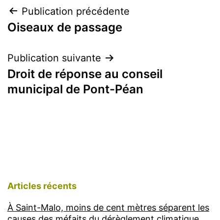
Navigation
Publication précédente
Oiseaux de passage
de
l’article
Publication suivante
Droit de réponse au conseil
municipal de Pont-Péan
Articles récents
À Saint-Malo, moins de cent mètres séparent les
causes des méfaits du dérèglement climatique