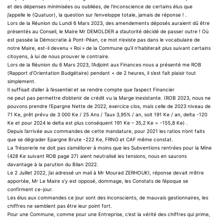
et des dépenses minimisées ou oubliées, de l’inconscience de certains élus que
j’appelle le (Quatuor), la question sur l’enveloppe totale, jamais de réponse ! .
Lors de la Réunion du Lundi 6 Mars 2023, des amendements déposés auraient dû être
présentés au Conseil, le Maire Mr DEMOLDER a d’autorité décidé de passer outre ! Où
est passée la Démocratie à Pont-Péan, ce mot n’existe pas dans le vocabulaire de
notre Maire, est-il devenu « Roi » de la Commune qu’il n’habiterait plus suivant certains
citoyens, à lui de nous prouver le contraire.
Lors de la Réunion du 6 Mars 2023, l’Adjoint aux Finances nous a présenté me ROB
(Rapport d’Orientation Budgétaire) pendant + de 2 heures, il s’est fait plaisir tout
simplement.
Il suffisait d’aller à l’essentiel et se rendre compte que l’aspect Financier
ne peut pas permettre d’obtenir de crédit vu la Marge inexistante. (ROB 2023, nous ne
pouvons prendre l’Epargne Nette de 2022, exercice clos, mais celle de 2023 niveau de
71 Ke, prêt prévu de 3 000 Ke / 25 Ans / Taux 3,95% / an, soit 191 Ke / an, delta -120
Ke et pour 2024 le delta est plus conséquent 191 Ke – 35,2 Ke = -155,8 Ke) .
Depuis l’arrivée aux commandes de cette mandature, pour 2021 les ratios n’ont faits
que se dégrader Epargne Brute -222 Ke, FRNG et CAF même constat.
La Trésorerie ne doit pas s’améliorer à moins que les Subventions rentrées pour la Mine
(428 Ke suivant ROB page 27) aient neutralisé les tensions, nous en saurons
davantage à la parution du Bilan 2022.
Le 2 Juillet 2022, j’ai adressé un mail à Mr Mourad ZERHOUKI, réponse devait m’être
apportée, Mr Le Maire s’y est opposé, dommage, les Constats de l’époque se
confirment ce-jour.
Les élus aux commandes ce jour sont des inconscients, de mauvais gestionnaires, les
chiffres ne semblent pas être leur point fort.
Pour une Commune, comme pour une Entreprise, c’est la vérité des chiffres qui prime,