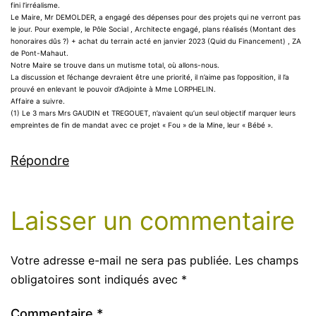
fini l’irréalisme.
Le Maire, Mr DEMOLDER, a engagé des dépenses pour des projets qui ne verront pas
le jour. Pour exemple, le Pôle Social , Architecte engagé, plans réalisés (Montant des
honoraires dûs ?) + achat du terrain acté en janvier 2023 (Quid du Financement) , ZA
de Pont-Mahaut.
Notre Maire se trouve dans un mutisme total, où allons-nous.
La discussion et l’échange devraient être une priorité, il n’aime pas l’opposition, il l’a
prouvé en enlevant le pouvoir d’Adjointe à Mme LORPHELIN.
Affaire a suivre.
(1) Le 3 mars Mrs GAUDIN et TREGOUET, n’avaient qu’un seul objectif marquer leurs
empreintes de fin de mandat avec ce projet « Fou » de la Mine, leur « Bébé ».
Répondre
Laisser un commentaire
Votre adresse e-mail ne sera pas publiée.
Les champs
obligatoires sont indiqués avec
*
Commentaire
*