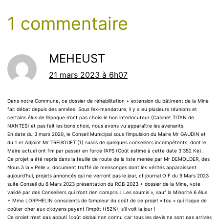
1 commentaire
MEHEUST
21 mars 2023 à 6h07
Dans notre Commune, ce dossier de réhabilitation + extension du bâtiment de la Mine
fait débat depuis des années. Sous l’ex-mandature, il y a eu plusieurs réunions et
certains élus de l’époque n’ont pas choisi le bon interlocuteur (Cabinet TITAN de
NANTES) et pas fait les bons choix, nous avons vu apparaître les avenants.
En date du 3 mars 2020, le Conseil Municipal sous l’impulsion du Maire Mr GAUDIN et
du 1 er Adjoint Mr TREGOUET (1) suivis de quelques conseillers incompétents, dont le
Maire actuel ont fini par passer en force l’APS (Coût estimé à cette date 3 352 Ke).
Ce projet a été repris dans la feuille de route de la liste menée par Mr DEMOLDER, des
Nous à la « Pelle », document truffé de mensonges dont les vérités apparaissent
aujourd’hui, projets annoncés qui ne verront pas le jour, cf journal O F du 9 Mars 2023
suite Conseil du 6 Mars 2023 présentation du ROB 2023 + dossier de la Mine, vote
validé par des Conseillers qui n’ont rien compris « Les soumis », sauf la Minorité 6 élus
+ Mme LORPHELIN conscients de l’ampleur du coût de ce projet « fou » qui risque de
coûter cher aux citoyens payant l’impôt ((52%), s’il voit la jour !
Ce projet n’est pas abouti (coût global non connu car tous les devis ne sont pas arrivés