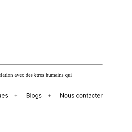
elation avec des êtres humains qui
ues
Blogs
Nous contacter
Ouvrir
Ouvrir
le
le
menu
menu