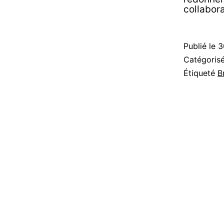
collabora
Publié le
3
Catégori
Étiqueté
B