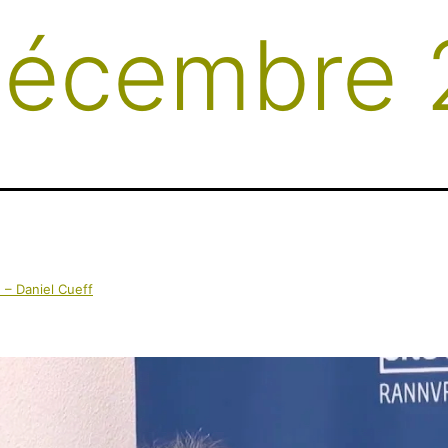
écembre 
 – Daniel Cueff