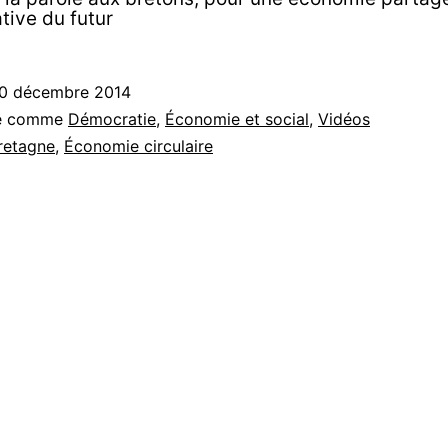
tive du futur
0 décembre 2014
sé comme
Démocratie
,
Économie et social
,
Vidéos
retagne
,
Économie circulaire