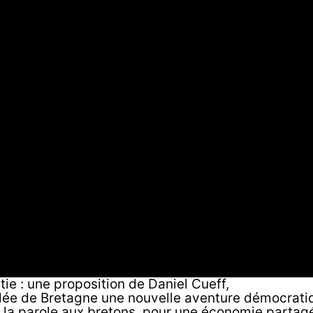
ie : une proposition de Daniel Cueff,
lée de Bretagne une nouvelle aventure démocrati
 la parole aux bretons, pour une économie partag