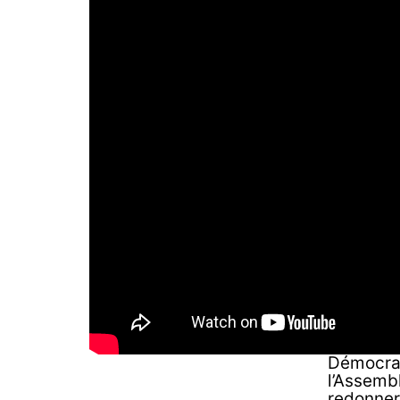
Démocrat
l’Assemb
redonner