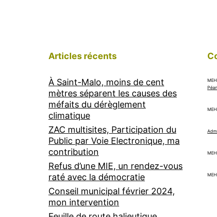
Articles récents
C
À Saint-Malo, moins de cent
MEH
Péa
mètres séparent les causes des
méfaits du dérèglement
MEH
climatique
ZAC multisites, Participation du
Admi
Public par Voie Electronique, ma
contribution
MEH
Refus d’une MIE, un rendez-vous
raté avec la démocratie
MEH
Conseil municipal février 2024,
mon intervention
Feuille de route halieutique