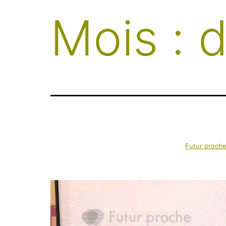
Mois :
d
Futur proche