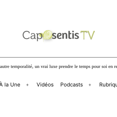
autre temporalité, un vrai luxe prendre le temps pour soi en r
À la Une
Vidéos
Podcasts
Rubriq
Ouvrir
Ouvrir
le
le
menu
menu