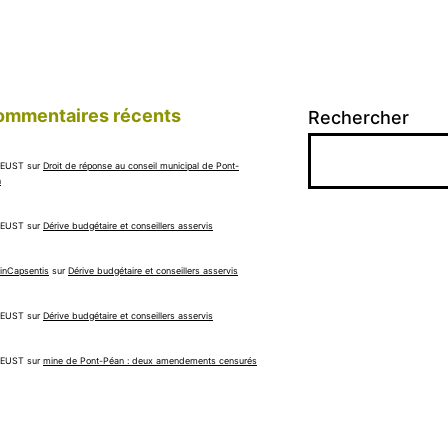
ommentaires récents
Rechercher
EUST
sur
Droit de réponse au conseil municipal de Pont-
n
EUST
sur
Dérive budgétaire et conseillers asservis
nCapsentis
sur
Dérive budgétaire et conseillers asservis
EUST
sur
Dérive budgétaire et conseillers asservis
EUST
sur
mine de Pont-Péan : deux amendements censurés