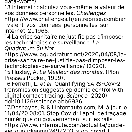
data-worth/.
13.Internet : calculez vous-même la valeur de
vos données personnelles.
Challenges
https://www.challenges.fr/entreprise/combien
-valent-vos-donnees-personnelles-sur-
internet_201968.
14.La crise sanitaire ne justifie pas d’imposer
les technologies de surveillance.
La
Quadrature du Net
https://www.laquadrature.net/2020/04/08/la-
crise-sanitaire-ne-justifie-pas-dimposer-les-
technologies-de-surveillance/ (2020).
15.Huxley, A.
Le Meilleur des mondes
. (Plon :
Presses Pocket, 1999).
16.Ferretti, L.
et al.
Quantifying SARS-CoV-2
transmission suggests epidemic control with
digital contact tracing.
Science
(2020)
doi:10.1126/science.abb6936.
17.Deshayes, B. & Linternaute.com, M. à jour le
11/04/20 08:01. Stop Covid : l’appli de traçage
numérique du gouvernement sur les rails.
https://www.linternaute.com/actualite/guide-
vie-quotidienne/2492203-stop-covid-l-