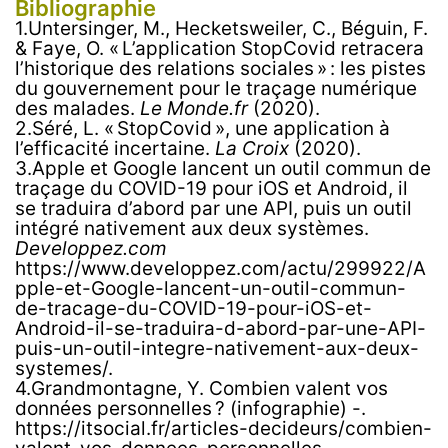
Bibliographie
1.Untersinger, M., Hecketsweiler, C., Béguin, F.
& Faye, O. « L’application StopCovid retracera
l’historique des relations sociales » : les pistes
du gouvernement pour le traçage numérique
des malades.
Le Monde.fr
(2020).
2.Séré, L. « StopCovid », une application à
l’efficacité incertaine.
La Croix
(2020).
3.Apple et Google lancent un outil commun de
traçage du COVID-19 pour iOS et Android, il
se traduira d’abord par une API, puis un outil
intégré nativement aux deux systèmes.
Developpez.com
https://www.developpez.com/actu/299922/A
pple-et-Google-lancent-un-outil-commun-
de-tracage-du-COVID-19-pour-iOS-et-
Android-il-se-traduira-d-abord-par-une-API-
puis-un-outil-integre-nativement-aux-deux-
systemes/.
4.Grandmontagne, Y. Combien valent vos
données personnelles ? (infographie) -.
https://itsocial.fr/articles-decideurs/combien-