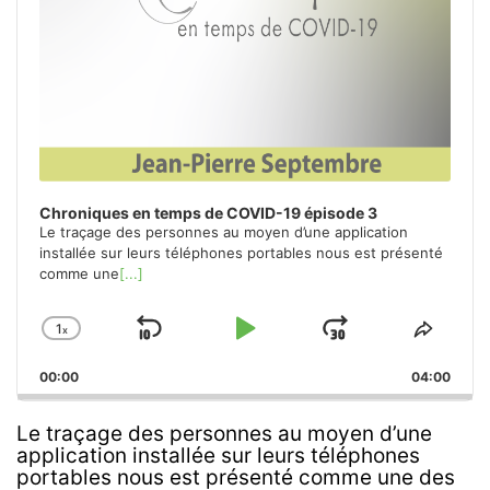
Chroniques en temps de COVID-19 épisode 3
Le traçage des personnes au moyen d’une application
installée sur leurs téléphones portables nous est présenté
comme une
[...]
1
x
Skip
Play
Jump
Change
Share
Playback
This
Backward
Pause
Forward
00:00
Rate
04:00
Episo
Le traçage des personnes au moyen d’une
application installée sur leurs téléphones
portables nous est présenté comme une des