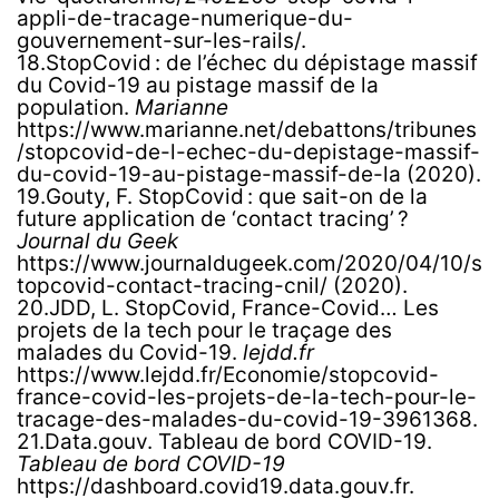
appli-de-tracage-numerique-du-
gouvernement-sur-les-rails/.
18.StopCovid : de l’échec du dépistage massif
du Covid-19 au pistage massif de la
population.
Marianne
https://www.marianne.net/debattons/tribunes
/stopcovid-de-l-echec-du-depistage-massif-
du-covid-19-au-pistage-massif-de-la (2020).
19.Gouty, F. StopCovid : que sait-on de la
future application de ‘contact tracing’ ?
Journal du Geek
https://www.journaldugeek.com/2020/04/10/s
topcovid-contact-tracing-cnil/ (2020).
20.JDD, L. StopCovid, France-Covid… Les
projets de la tech pour le traçage des
malades du Covid-19.
lejdd.fr
https://www.lejdd.fr/Economie/stopcovid-
france-covid-les-projets-de-la-tech-pour-le-
tracage-des-malades-du-covid-19-3961368.
21.Data.gouv. Tableau de bord COVID-19.
Tableau de bord COVID-19
https://dashboard.covid19.data.gouv.fr.